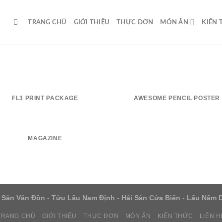
TRANG CHỦ
GIỚI THIỆU
THỰC ĐƠN
MÓN ĂN
KIẾN
FL3 PRINT PACKAGE
AWESOME PENCIL POSTER
MAGAZINE
 Sản Vân Đồn
-
Tửu Lầu Nam Định
-
Hải Sản Cửa Biển
-
Lẩu Nấm 
TRANG CHỦ
GIỚI THIỆU
THỰC ĐƠN
MÓN ĂN
KIẾN THỨC
LIÊN H