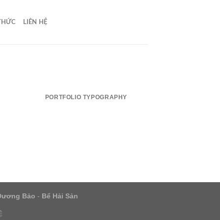
 THỨC
LIÊN HỆ
PORTFOLIO TYPOGRAPHY
Dương Bảo
-
Bể Hải Sản
Ệ