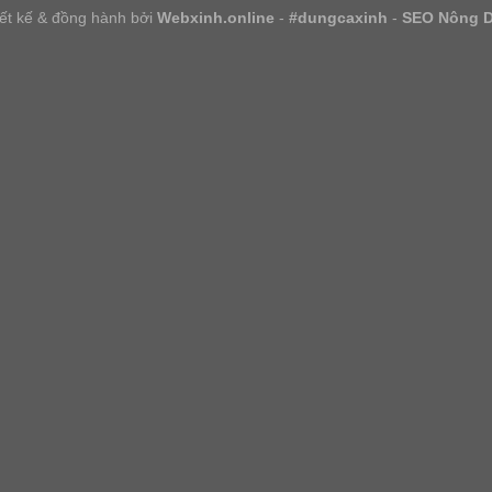
iết kế & đồng hành bởi
Webxinh.online
-
#dungcaxinh
-
SEO Nông 