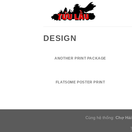
Skip
to
content
DESIGN
ANOTHER PRINT PACKAGE
FLATSOME POSTER PRINT
Cùng hệ thống:
Chợ Hải