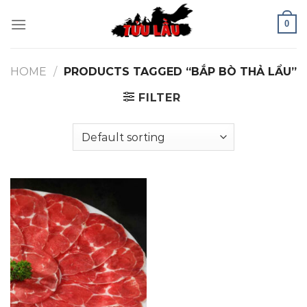
Skip
0
to
content
HOME
/
PRODUCTS TAGGED “BẮP BÒ THẢ LẨU”
FILTER