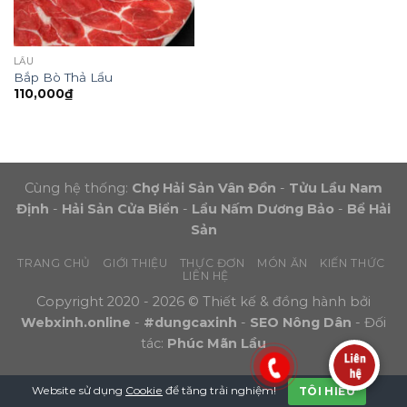
LẨU
Bắp Bò Thả Lẩu
110,000
₫
Cùng hệ thống:
Chợ Hải Sản Vân Đồn
-
Tửu Lầu Nam
Định
-
Hải Sản Cửa Biển
-
Lẩu Nấm Dương Bảo
-
Bể Hải
Sản
TRANG CHỦ
GIỚI THIỆU
THỰC ĐƠN
MÓN ĂN
KIẾN THỨC
LIÊN HỆ
Copyright 2020 - 2026 © Thiết kế & đồng hành bởi
Webxinh.online
-
#dungcaxinh
-
SEO Nông Dân
- Đối
tác:
Phúc Mãn Lầu
Website sử dụng
Cookie
để tăng trải nghiệm!
TÔI HIỂU