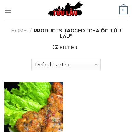
Skip
0
to
content
HOME
/
PRODUCTS TAGGED “CHẢ ỐC TỬU
LẦU”
FILTER