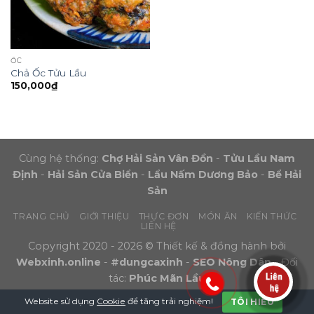
ỐC
Chả Ốc Tửu Lầu
150,000
₫
Cùng hệ thống:
Chợ Hải Sản Vân Đồn
-
Tửu Lầu Nam
Định
-
Hải Sản Cửa Biển
-
Lẩu Nấm Dương Bảo
-
Bể Hải
Sản
TRANG CHỦ
GIỚI THIỆU
THỰC ĐƠN
MÓN ĂN
KIẾN THỨC
LIÊN HỆ
Copyright 2020 - 2026 © Thiết kế & đồng hành bởi
Webxinh.online
-
#dungcaxinh
-
SEO Nông Dân
- Đối
tác:
Phúc Mãn Lầu
Website sử dụng
Cookie
để tăng trải nghiệm!
TÔI HIỂU