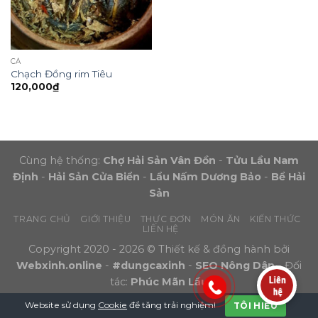
CÁ
Chạch Đồng rim Tiêu
120,000
₫
Cùng hệ thống:
Chợ Hải Sản Vân Đồn
-
Tửu Lầu Nam
Định
-
Hải Sản Cửa Biển
-
Lẩu Nấm Dương Bảo
-
Bể Hải
Sản
TRANG CHỦ
GIỚI THIỆU
THỰC ĐƠN
MÓN ĂN
KIẾN THỨC
LIÊN HỆ
Copyright 2020 - 2026 © Thiết kế & đồng hành bởi
Webxinh.online
-
#dungcaxinh
-
SEO Nông Dân
- Đối
tác:
Phúc Mãn Lầu
Website sử dụng
Cookie
để tăng trải nghiệm!
TÔI HIỂU