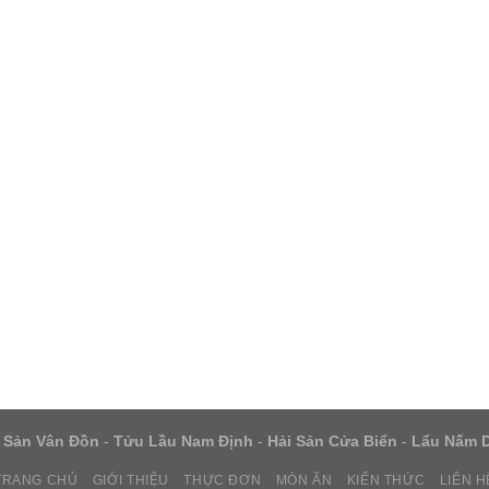
 Sản Vân Đồn
-
Tửu Lầu Nam Định
-
Hải Sản Cửa Biển
-
Lẩu Nấm 
TRANG CHỦ
GIỚI THIỆU
THỰC ĐƠN
MÓN ĂN
KIẾN THỨC
LIÊN H