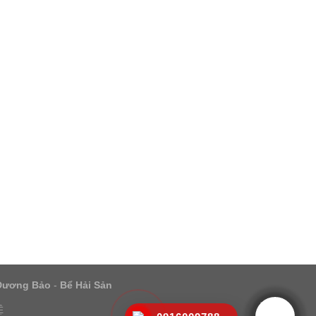
Dương Bảo
-
Bể Hải Sản
Ệ