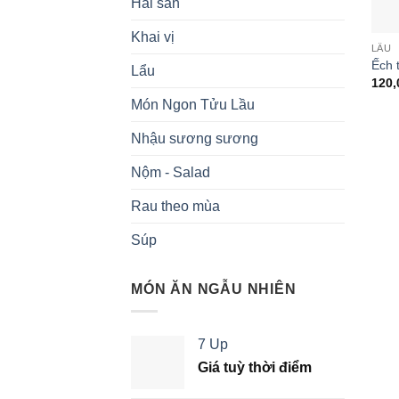
Hải sản
Khai vị
LẨU
Ếch 
Lẩu
120,
Món Ngon Tửu Lầu
Nhậu sương sương
Nộm - Salad
Rau theo mùa
Súp
MÓN ĂN NGẪU NHIÊN
7 Up
Giá tuỳ thời điểm