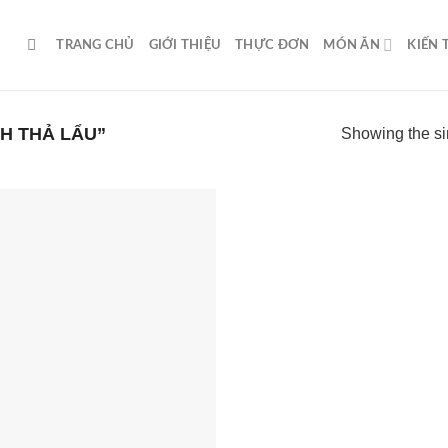
TRANG CHỦ
GIỚI THIỆU
THỰC ĐƠN
MÓN ĂN
KIẾN
H THẢ LẨU”
Showing the si