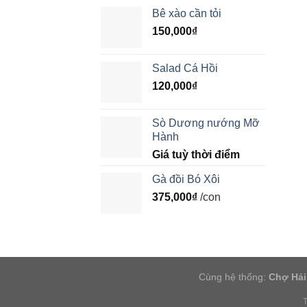
Bê xào cần tỏi
150,000
₫
Salad Cá Hồi
120,000
₫
Sò Dương nướng Mỡ
Hành
Giá tuỳ thời điểm
Gà đồi Bó Xôi
375,000
₫
/con
Cùng hệ thống:
Chợ Hải