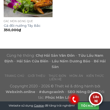
CÁC MÓN ĐỒNG QUÊ
Gà đồi nướng Tây Bắc
350,000
₫
Cùng hệ thống:
Chợ Hải Sản Vân Đồn
-
Tửu Lầu Nam
Định
-
Hải Sản Cửa Biển
-
Lẩu Nấm Dương Bảo
-
Bể Hải
Sản
TRANG CHỦ
GIỚI THIỆU
THỰC ĐƠN
MÓN ĂN
KIẾN THỨC
LIÊN HỆ
Copyright 2020 - 2026 © Thiết kế & đồng hành bởi
Webxinh.online
-
#dungcaxinh
-
SEO Nông Dân
- Đối
tác:
Phúc Mãn Lầu
Website sử dụng
Cookie
để tăng trải nghiệm!
TÔI HIỂU