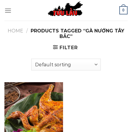
Skip
0
to
content
HOME
/
PRODUCTS TAGGED “GÀ NƯỚNG TÂY
BẮC”
FILTER