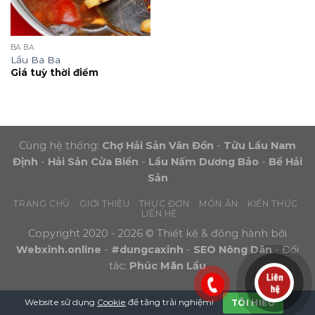
BA BA
Lẩu Ba Ba
Giá tuỳ thời điểm
Cùng hệ thống:
Chợ Hải Sản Vân Đồn
-
Tửu Lầu Nam
Định
-
Hải Sản Cửa Biển
-
Lẩu Nấm Dương Bảo
-
Bể Hải
Sản
TRANG CHỦ
GIỚI THIỆU
THỰC ĐƠN
MÓN ĂN
KIẾN THỨC
LIÊN HỆ
Copyright 2020 - 2026 © Thiết kế & đồng hành bởi
Webxinh.online
-
#dungcaxinh
-
SEO Nông Dân
- Đối
tác:
Phúc Mãn Lầu
Website sử dụng
Cookie
để tăng trải nghiệm!
TÔI HIỂU