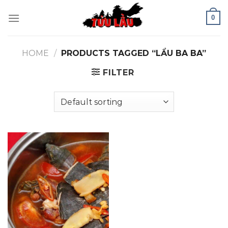
Skip
0
to
content
HOME
/
PRODUCTS TAGGED “LẨU BA BA”
FILTER