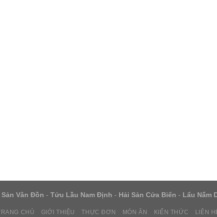
 Sản Vân Đồn
-
Tửu Lầu Nam Định
-
Hải Sản Cửa Biển
-
Lẩu Nấm 
TRANG CHỦ
GIỚI THIỆU
THỰC ĐƠN
MÓN ĂN
KIẾN THỨC
LIÊN H