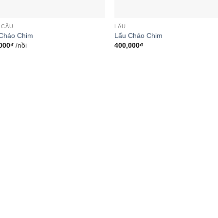
 CÂU
LẨU
Cháo Chim
Lẩu Cháo Chim
000
₫
/nồi
400,000
₫