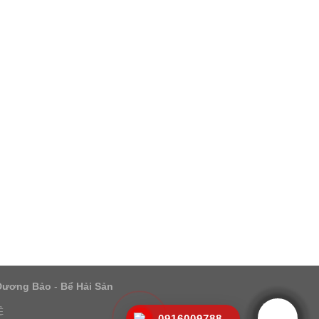
Dương Bảo
-
Bể Hải Sản
Ệ
0916009788