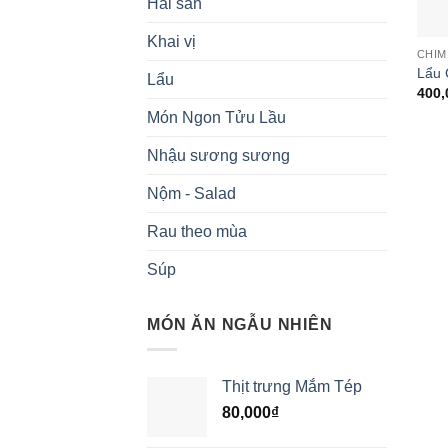
Hải sản
Khai vị
CHIM
Lẩu 
Lẩu
400,
Món Ngon Tửu Lầu
Nhậu sương sương
Nộm - Salad
Rau theo mùa
Súp
MÓN ĂN NGẪU NHIÊN
Thịt trưng Mắm Tép
80,000
₫