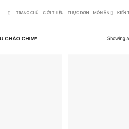
TRANG CHỦ
GIỚI THIỆU
THỰC ĐƠN
MÓN ĂN
KIẾN
U CHÁO CHIM”
Showing al