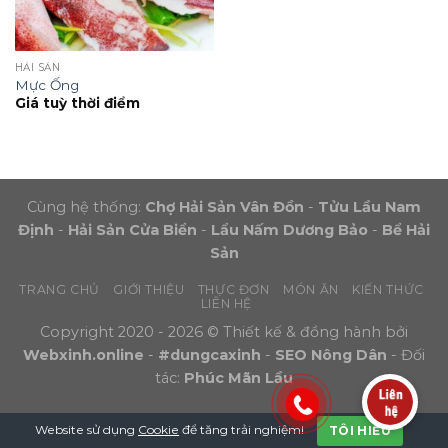
HẢI SẢN
Mực Ống
Giá tuỳ thời điểm
Cùng hệ thống:
Chợ Hải Sản Vân Đồn
-
Tửu Lầu Nam
Định
-
Hải Sản Cửa Biển
-
Lẩu Nấm Dương Bảo
-
Bể Hải
Sản
TRANG CHỦ
GIỚI THIỆU
THỰC ĐƠN
MÓN ĂN
KIẾN THỨC
LIÊN HỆ
Copyright 2020 - 2026 © Thiết kế & đồng hành bởi
Webxinh.online
-
#dungcaxinh
-
SEO Nông Dân
- Đối
tác:
Phúc Mãn Lầu
Website sử dụng
Cookie
để tăng trải nghiệm!
TÔI HIỂU