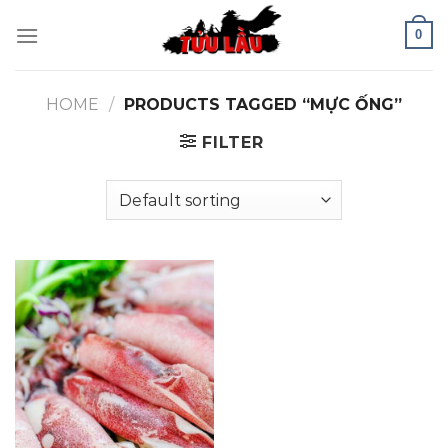
Skip
0
to
content
HOME
/
PRODUCTS TAGGED “MỰC ỐNG”
FILTER