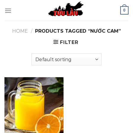
Skip
0
to
content
HOME
/
PRODUCTS TAGGED “NƯỚC CAM”
FILTER