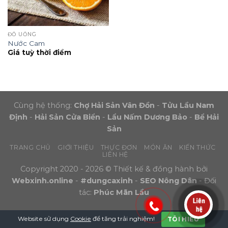
ĐỒ UỐNG
Nước Cam
Giá tuỳ thời điểm
Cùng hệ thống:
Chợ Hải Sản Vân Đồn
-
Tửu Lầu Nam
Định
-
Hải Sản Cửa Biển
-
Lẩu Nấm Dương Bảo
-
Bể Hải
Sản
TRANG CHỦ
GIỚI THIỆU
THỰC ĐƠN
MÓN ĂN
KIẾN THỨC
LIÊN HỆ
Copyright 2020 - 2026 © Thiết kế & đồng hành bởi
Webxinh.online
-
#dungcaxinh
-
SEO Nông Dân
- Đối
tác:
Phúc Mãn Lầu
Website sử dụng
Cookie
để tăng trải nghiệm!
TÔI HIỂU