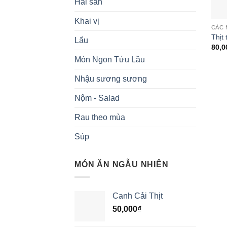
Hải sản
Khai vị
CÁC 
Thịt
Lẩu
80,0
Món Ngon Tửu Lầu
Nhậu sương sương
Nộm - Salad
Rau theo mùa
Súp
MÓN ĂN NGẪU NHIÊN
Canh Cải Thịt
50,000
₫