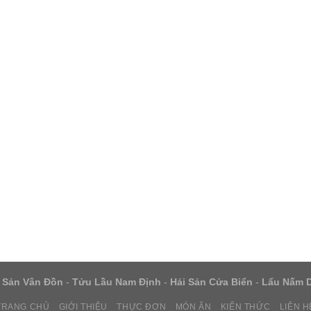
 Sản Vân Đồn
-
Tửu Lầu Nam Định
-
Hải Sản Cửa Biển
-
Lẩu Nấm 
TRANG CHỦ
GIỚI THIỆU
THỰC ĐƠN
MÓN ĂN
KIẾN THỨC
LIÊN H