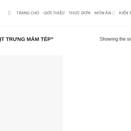
TRANG CHỦ
GIỚI THIỆU
THỰC ĐƠN
MÓN ĂN
KIẾN
ỊT TRƯNG MẮM TÉP”
Showing the si