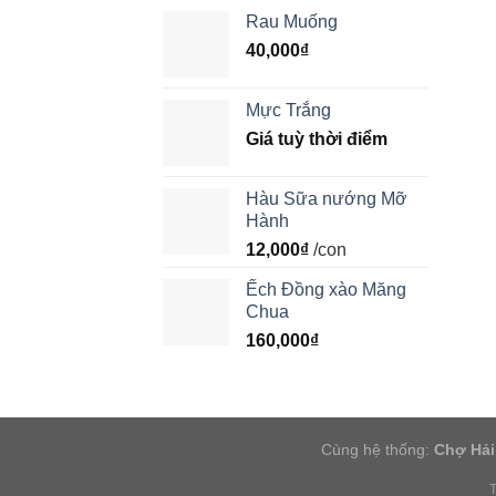
Rau Muống
40,000
₫
Mực Trắng
Giá tuỳ thời điểm
Hàu Sữa nướng Mỡ
Hành
12,000
₫
/con
Ếch Đồng xào Măng
Chua
160,000
₫
Cùng hệ thống:
Chợ Hải