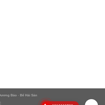
Dương Bảo
-
Bể Hải Sản
Ệ