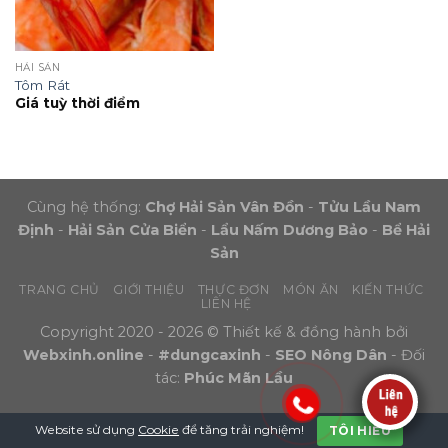
HẢI SẢN
Tôm Rát
Giá tuỳ thời điểm
Cùng hệ thống:
Chợ Hải Sản Vân Đồn
-
Tửu Lầu Nam
Định
-
Hải Sản Cửa Biển
-
Lẩu Nấm Dương Bảo
-
Bể Hải
Sản
TRANG CHỦ
GIỚI THIỆU
THỰC ĐƠN
MÓN ĂN
KIẾN THỨC
LIÊN HỆ
Copyright 2020 - 2026 © Thiết kế & đồng hành bởi
Webxinh.online
-
#dungcaxinh
-
SEO Nông Dân
- Đối
tác:
Phúc Mãn Lầu
Website sử dụng
Cookie
để tăng trải nghiệm!
TÔI HIỂU