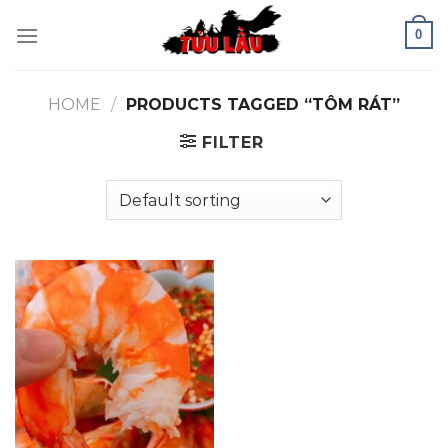
Skip
0
to
content
HOME
/
PRODUCTS TAGGED “TÔM RÁT”
FILTER