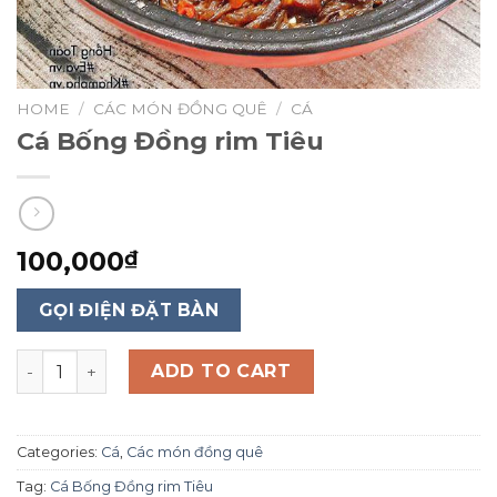
HOME
/
CÁC MÓN ĐỒNG QUÊ
/
CÁ
Cá Bống Đồng rim Tiêu
100,000
₫
GỌI ĐIỆN ĐẶT BÀN
Cá Bống Đồng rim Tiêu quantity
ADD TO CART
Categories:
Cá
,
Các món đồng quê
Tag:
Cá Bống Đồng rim Tiêu