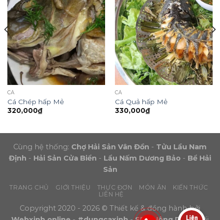
CÁ
CÁ
Cá Chép hấp Mẻ
Cá Quả hấp Mẻ
320,000
₫
330,000
₫
Cùng hệ thống:
Chợ Hải Sản Vân Đồn
-
Tửu Lầu Nam
Định
-
Hải Sản Cửa Biển
-
Lẩu Nấm Dương Bảo
-
Bể Hải
Sản
TRANG CHỦ
GIỚI THIỆU
THỰC ĐƠN
MÓN ĂN
KIẾN THỨC
LIÊN HỆ
Copyright 2020 - 2026 © Thiết kế & đồng hành bởi
Webxinh.online
-
#dungcaxinh
-
SEO Nông Dân
- Đối