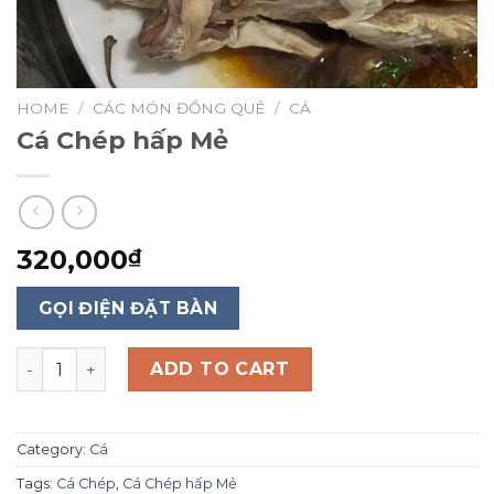
HOME
/
CÁC MÓN ĐỒNG QUÊ
/
CÁ
Cá Chép hấp Mẻ
320,000
₫
GỌI ĐIỆN ĐẶT BÀN
Cá Chép hấp Mẻ quantity
ADD TO CART
Category:
Cá
Tags:
Cá Chép
,
Cá Chép hấp Mẻ