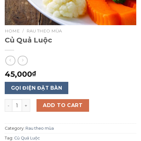
HOME
/
RAU THEO MÙA
Củ Quả Luộc
45,000
₫
GỌI ĐIỆN ĐẶT BÀN
Củ Quả Luộc quantity
ADD TO CART
Category:
Rau theo mùa
Tag:
Củ Quả Luộc