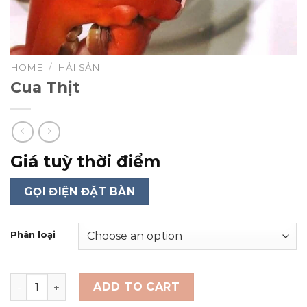
HOME
/
HẢI SẢN
Cua Thịt
Giá tuỳ thời điểm
GỌI ĐIỆN ĐẶT BÀN
Phân loại
Cua Thịt quantity
ADD TO CART