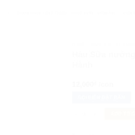
TRANG CHỦ
GIỚI THIỆU
THỰC ĐƠN
MÓN ĂN
KIẾN
HOME
/
NHẬU SƯƠNG SƯƠN
Hàu Sữa nướn
Hành
12,000
/con
₫
GỌI ĐIỆN ĐẶT BÀN
Hàu Sữa nướng Mỡ Hành quan
ADD TO 