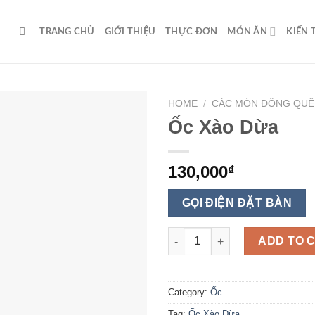
TRANG CHỦ
GIỚI THIỆU
THỰC ĐƠN
MÓN ĂN
KIẾN
HOME
/
CÁC MÓN ĐỒNG QUÊ
Ốc Xào Dừa
130,000
₫
GỌI ĐIỆN ĐẶT BÀN
Ốc Xào Dừa quantity
ADD TO 
Category:
Ốc
Tag:
Ốc Xào Dừa