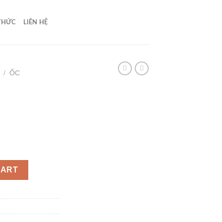
 THỨC
LIÊN HỆ
/
ỐC
CART