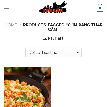
Skip
0
to
content
HOME
/
PRODUCTS TAGGED “CƠM RANG THẬP
CẨM”
FILTER