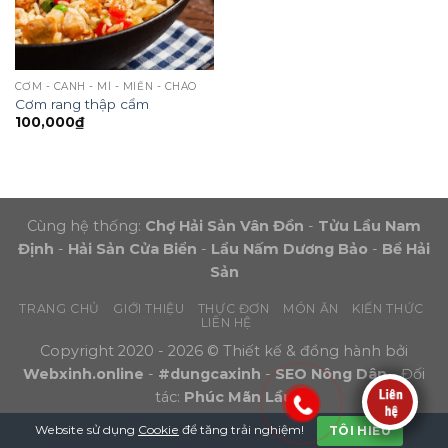
CƠM - CANH - MÌ - MIẾN - CHÁO
Cơm rang thập cẩm
100,000
₫
Cùng hệ thống:
Chợ Hải Sản Vân Đồn
-
Tửu Lầu Nam
Định
-
Hải Sản Cửa Biển
-
Lẩu Nấm Dương Bảo
-
Bể Hải
Sản
TRANG CHỦ
GIỚI THIỆU
THỰC ĐƠN
MÓN ĂN
KIẾN THỨC
LIÊN HỆ
Copyright 2020 - 2026 © Thiết kế & đồng hành bởi
Webxinh.online
-
#dungcaxinh
-
SEO Nông Dân
- Đối
tác:
Phúc Mãn Lầu
Website sử dụng
Cookie
để tăng trải nghiệm!
TÔI HIỂU