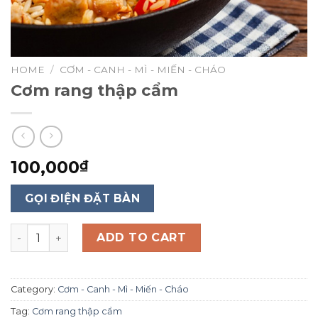
HOME
/
CƠM - CANH - MÌ - MIẾN - CHÁO
Cơm rang thập cẩm
100,000
₫
GỌI ĐIỆN ĐẶT BÀN
Cơm rang thập cẩm quantity
ADD TO CART
Category:
Cơm - Canh - Mì - Miến - Cháo
Tag:
Cơm rang thập cẩm