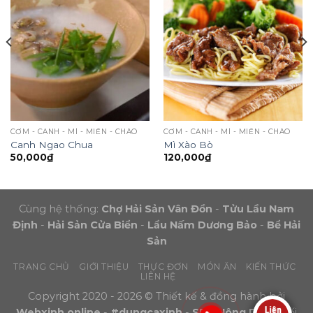
CƠM - CANH - MÌ - MIẾN - CHÁO
CƠM - CANH - MÌ - MIẾN - CHÁO
Canh Ngao Chua
Mì Xào Bò
50,000
₫
120,000
₫
Cùng hệ thống:
Chợ Hải Sản Vân Đồn
-
Tửu Lầu Nam
Định
-
Hải Sản Cửa Biển
-
Lẩu Nấm Dương Bảo
-
Bể Hải
Sản
TRANG CHỦ
GIỚI THIỆU
THỰC ĐƠN
MÓN ĂN
KIẾN THỨC
LIÊN HỆ
Copyright 2020 - 2026 © Thiết kế & đồng hành bởi
Webxinh.online
-
#dungcaxinh
-
SEO Nông Dân
- Đối