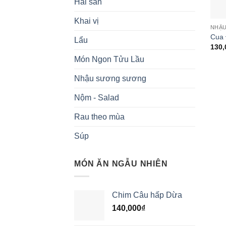
Hải sản
Khai vị
NHẬ
Cua 
Lẩu
130,
Món Ngon Tửu Lầu
Nhậu sương sương
Nộm - Salad
Rau theo mùa
Súp
MÓN ĂN NGẪU NHIÊN
Chim Câu hấp Dừa
140,000
₫