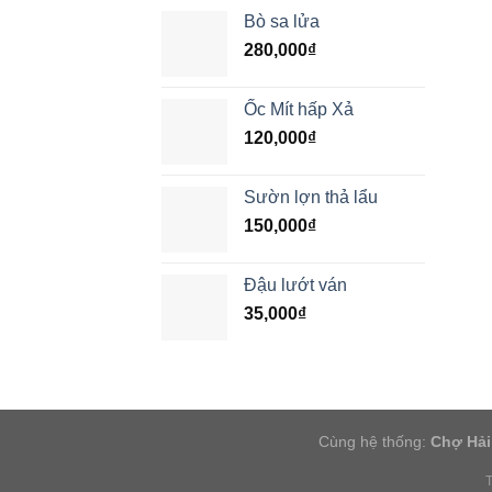
Bò sa lửa
280,000
₫
Ốc Mít hấp Xả
120,000
₫
Sườn lợn thả lẩu
150,000
₫
Đậu lướt ván
35,000
₫
Cùng hệ thống:
Chợ Hải