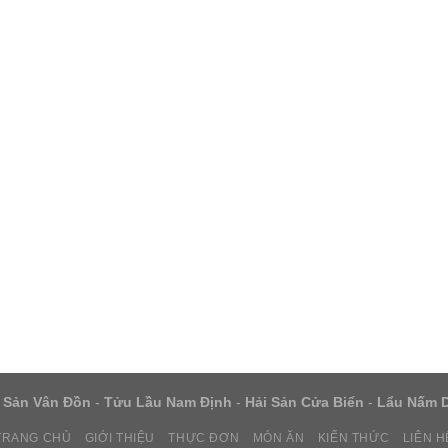
 Sản Vân Đồn
-
Tửu Lầu Nam Định
-
Hải Sản Cửa Biển
-
Lẩu Nấm 
TRANG CHỦ
GIỚI THIỆU
THỰC ĐƠN
MÓN ĂN
KIẾN THỨC
LIÊN H