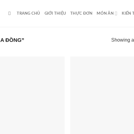
TRANG CHỦ
GIỚI THIỆU
THỰC ĐƠN
MÓN ĂN
KIẾN
A ĐỒNG”
Showing al