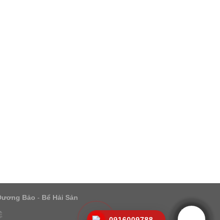
Dương Bảo
-
Bể Hải Sản
Ệ
0916009788