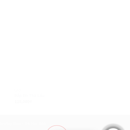
LẨU
LẨU
Bắp Bò Thả Lẩu
Lẩu Ếch Măng Cay
110,000
₫
400,000
₫
Dương Bảo
-
Bể Hải Sản