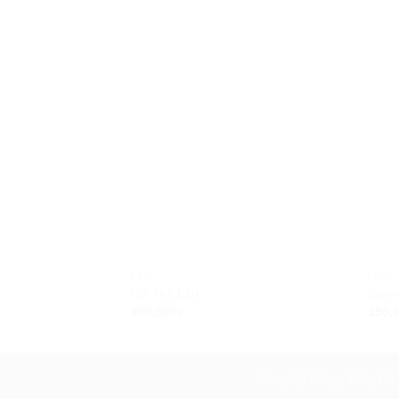
LẨU
LẨU
Gà Thả Lẩu
Sườn 
300,000
₫
150,
Cùng hệ thống:
Chợ Hải