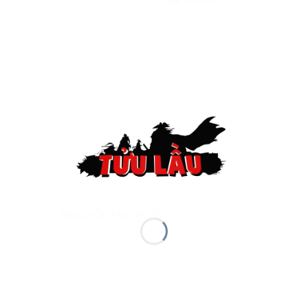
Hấp Lá Ổi, Xào Cần Tỏi