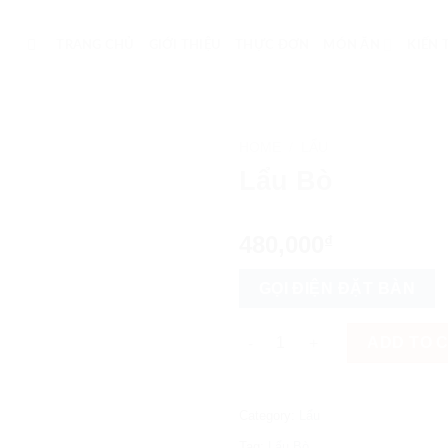
TRANG CHỦ
GIỚI THIỆU
THỰC ĐƠN
MÓN ĂN
KIẾN
HOME
/
LẨU
Lẩu Bò
480,000
₫
GỌI ĐIỆN ĐẶT BÀN
Lẩu Bò quantity
ADD TO 
Category:
Lẩu
Tag:
Lẩu Bò