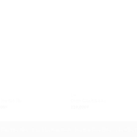
LẨU
lợn thả lẩu
Chim Câu thả Lẩu
000
₫
110,000
₫
 Sản Vân Đồn
-
Tửu Lầu Nam Định
-
Hải Sản Cửa Biển
-
Lẩu Nấm 