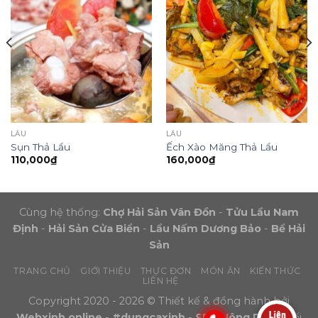
LẨU
LẨU
Sụn Thả Lẩu
Ếch Xào Măng Thả Lẩu
110,000
₫
160,000
₫
Cùng hệ thống:
Chợ Hải Sản Vân Đồn
-
Tửu Lầu Nam
Định
-
Hải Sản Cửa Biển
-
Lẩu Nấm Dương Bảo
-
Bể Hải
Sản
TRANG CHỦ
GIỚI THIỆU
THỰC ĐƠN
MÓN ĂN
KIẾN THỨC
LIÊN HỆ
Copyright 2020 - 2026 © Thiết kế & đồng hành bởi
Webxinh.online
-
#dungcaxinh
-
SEO Nông Dân
- Đối