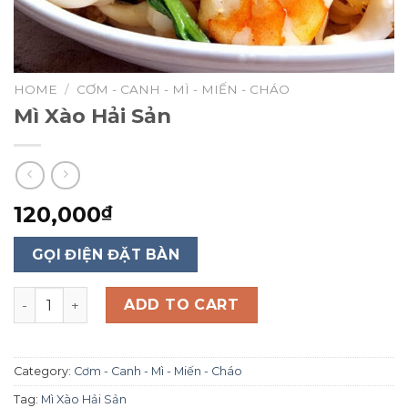
HOME
/
CƠM - CANH - MÌ - MIẾN - CHÁO
Mì Xào Hải Sản
120,000
₫
GỌI ĐIỆN ĐẶT BÀN
Mì Xào Hải Sản quantity
ADD TO CART
Category:
Cơm - Canh - Mì - Miến - Cháo
Tag:
Mì Xào Hải Sản