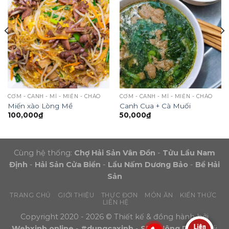
CƠM - CANH - MÌ - MIẾN - CHÁO
CƠM - CANH - MÌ - MIẾN - CHÁO
Miến xào Lòng Mề
Canh Cua + Cà Muối
100,000
₫
50,000
₫
Cùng hệ thống:
Chợ Hải Sản Vân Đồn
-
Tửu Lầu Nam
Định
-
Hải Sản Cửa Biển
-
Lẩu Nấm Dương Bảo
-
Bể Hải
Sản
TRANG CHỦ
GIỚI THIỆU
THỰC ĐƠN
MÓN ĂN
KIẾN THỨC
LIÊN HỆ
Copyright 2020 - 2026 © Thiết kế & đồng hành bởi
Webxinh.online
-
#dungcaxinh
-
SEO Nông Dân
- Đối