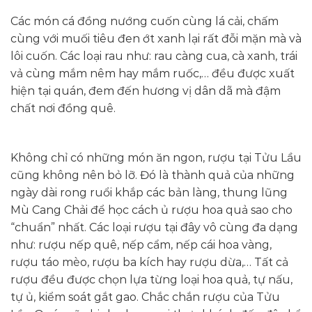
Các món cá đồng nướng cuốn cùng lá cải, chấm
cùng với muối tiêu đen ớt xanh lại rất đỗi mặn mà và
lôi cuốn. Các loại rau như: rau càng cua, cà xanh, trái
vả cùng mắm nêm hay mắm ruốc,… đều được xuất
hiện tại quán, đem đến hương vị dân dã mà đậm
chất nơi đồng quê.
Không chỉ có những món ăn ngon, rượu tại Tửu Lầu
cũng không nên bỏ lỡ. Đó là thành quả của những
ngày dài rong ruổi khắp các bản làng, thung lũng
Mù Cang Chải để học cách ủ rượu hoa quả sao cho
“chuẩn” nhất. Các loại rượu tại đây vô cùng đa dạng
như: rượu nếp quê, nếp cẩm, nếp cái hoa vàng,
rượu táo mèo, rượu ba kích hay rượu dừa,… Tất cả
rượu đều được chọn lựa từng loại hoa quả, tự nấu,
tự ủ, kiểm soát gắt gao. Chắc chắn rượu của Tửu