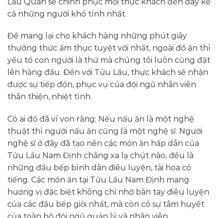
Lầu Quán sẽ chinh phục mọi thực khách đến đây kể
cả những người khó tính nhất.
Để mang lại cho khách hàng những phút giây
thưởng thức ẩm thực tuyệt vời nhất, ngoài đồ ăn thì
yếu tố con người là thứ mà chúng tôi luôn cũng đặt
lên hàng đầu. Đến với Tửu Lầu, thực khách sẽ nhận
được sự tiếp đón, phục vụ của đội ngũ nhân viên
thân thiện, nhiệt tình.
Có ai đó đã ví von rằng: Nếu nấu ăn là một nghệ
thuật thì người nấu ăn cũng là một nghệ sĩ. Người
nghệ sĩ ở đây đã tạo nên các món ăn hấp dẫn của
Tửu Lầu Nam Định chẳng xa lạ chút nào, đều là
những đầu bếp bình dân điêu luyện, tài hoa có
tiếng. Các món ăn tại Tửu Lầu Nam Định mang
hương vị đặc biệt không chỉ nhờ bàn tay điêu luyện
của các đầu bếp giỏi nhất, mà còn có sự tâm huyết
của toàn bộ đội ngũ quản lý và nhân viên.