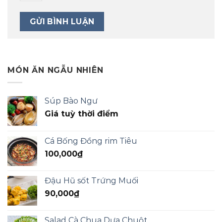
MÓN ĂN NGẪU NHIÊN
Súp Bào Ngư
Giá tuỳ thời điểm
Cá Bống Đồng rim Tiêu
100,000
₫
Đậu Hũ sốt Trứng Muối
90,000
₫
Salad Cà Chua Dưa Chuột