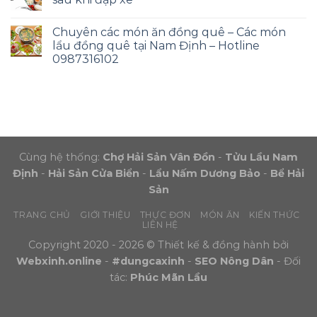
Chuyên các món ăn đồng quê – Các món
lẩu đồng quê tại Nam Định – Hotline
0987316102
Cùng hệ thống:
Chợ Hải Sản Vân Đồn
-
Tửu Lầu Nam
Định
-
Hải Sản Cửa Biển
-
Lẩu Nấm Dương Bảo
-
Bể Hải
Sản
TRANG CHỦ
GIỚI THIỆU
THỰC ĐƠN
MÓN ĂN
KIẾN THỨC
LIÊN HỆ
Copyright 2020 - 2026 © Thiết kế & đồng hành bởi
Webxinh.online
-
#dungcaxinh
-
SEO Nông Dân
- Đối
tác:
Phúc Mãn Lầu