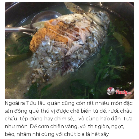
Ngoài ra Tửu lầu quán cũng còn rất nhiều món đặc
sản đồng quê thú vị được chế biến từ dế, rươi, châu
chấu, tép đồng hay chim sẻ,… vô cùng hấp dẫn. Tựa
như món: Dế cơm chiên vàng, với thịt giòn, ngọt,
béo, nhâm nhi cùng với chút bia là hết sẩy.