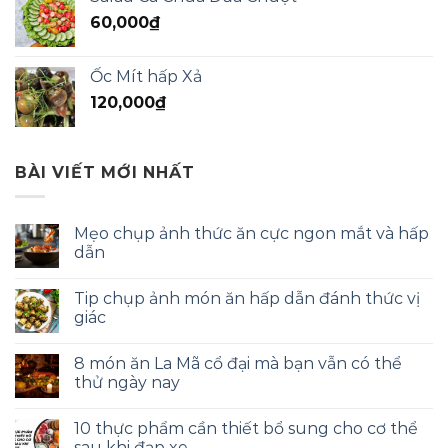
60,000
₫
Ốc Mít hấp Xả
120,000
₫
BÀI VIẾT MỚI NHẤT
Mẹo chụp ảnh thức ăn cực ngon mắt và hấp
dẫn
Tip chụp ảnh món ăn hấp dẫn đánh thức vị
giác
8 món ăn La Mã cổ đại mà bạn vẫn có thể
thử ngày nay
10 thực phẩm cần thiết bổ sung cho cơ thể
sau khi đạp xe