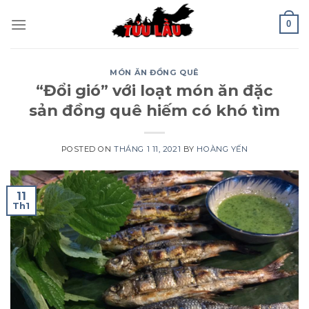
Skip
0
to
content
MÓN ĂN ĐỒNG QUÊ
“Đổi gió” với loạt món ăn đặc
sản đồng quê hiếm có khó tìm
POSTED ON
THÁNG 1 11, 2021
BY
HOÀNG YẾN
11
Th1