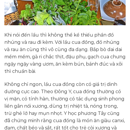
Khi nói đến lẩu thì không thể kể thiếu phần đồ
nhúng và rau đi kèm. Với lẩu cua đồng, đồ nhúng
và rau ăn cùng thì vô cùng đa dạng. Bắp bò dai dai
mềm mềm, gà ri chắc thịt, đậu phụ, gạch cua chưng
ngậy ngậy vàng ươm, ăn kèm bún, bánh đúc và xôi
thì chuẩn bài.
Không chỉ ngon, lẩu cua đồng còn có giá trị dinh
dưỡng cực cao. Theo Đông Y, cua đồng thường có
vị mặn, có tính hàn, thường có tác dụng sinh phong
liền gân nối xương, dùng trị nhiệt tà, nóng trong,
trừ ghẻ lở hay mụn nhọt. Y học phương Tây cũng
đã chứng minh rằng cua đồng là món ăn giàu canxi,
đạm, chất béo và sắt, rất tốt cho trẻ còi xương và