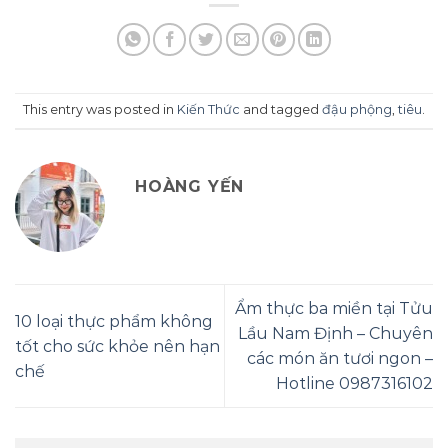
This entry was posted in
Kiến Thức
and tagged
đậu phộng
,
tiêu
.
HOÀNG YẾN
Ẩm thực ba miền tại Tửu
10 loại thực phẩm không
Lầu Nam Định – Chuyên
tốt cho sức khỏe nên hạn
các món ăn tươi ngon –
chế
Hotline 0987316102