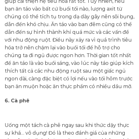
giúp cải thiện hệ tiêu hóa rất tốt. Tuy nhiên, nếu
bạn ăn táo vào bất cứ buổi tối nào, lượng axit từ
chúng có thể tích tụ trong dạ dày gây nên sôi bụng,
dẫn đến khó chịu. Ăn táo vào ban đêm cũng có thể
dẫn đến sự hình thành khí quá mức và các vấn đề
với nhu động ruột. Điều này xảy ra vì quá trình tiêu
hóa trở nên chậm lại vào buổi tối để hỗ trợ cho
chúng ta đi ngủ được ngon hơn. Thời gian tốt nhất
để ăn táo là vào buổi sáng, vào lúc này táo giúp kích
thích tất cả các nhu động ruột sau một giấc ngủ
ngon dài, càng đặc biệt có lợi nếu vào tối hôm trước
bạn ăn muộn hoặc ăn thực phẩm có nhiều dầu mỡ.
6. Cà phê
Uống một tách cà phê ngay sau khi thức dậy thực
sự khá… vô dụng! Đó là theo đánh giá của những