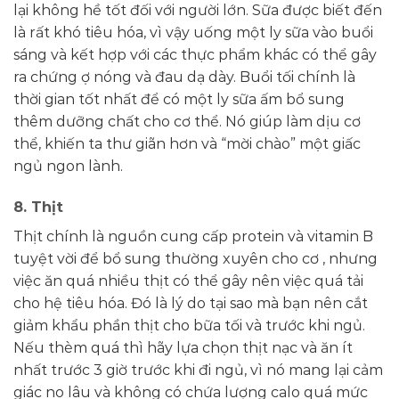
lại không hề tốt đối với người lớn. Sữa được biết đến
là rất khó tiêu hóa, vì vậy uống một ly sữa vào buổi
sáng và kết hợp với các thực phẩm khác có thể gây
ra chứng ợ nóng và đau dạ dày. Buổi tối chính là
thời gian tốt nhất để có một ly sữa ấm bổ sung
thêm dưỡng chất cho cơ thể. Nó giúp làm dịu cơ
thể, khiến ta thư giãn hơn và “mời chào” một giấc
ngủ ngon lành.
8. Thịt
Thịt chính là nguồn cung cấp protein và vitamin B
tuyệt vời để bổ sung thường xuyên cho cơ , nhưng
việc ăn quá nhiều thịt có thể gây nên việc quá tải
cho hệ tiêu hóa. Đó là lý do tại sao mà bạn nên cắt
giảm khẩu phần thịt cho bữa tối và trước khi ngủ.
Nếu thèm quá thì hãy lựa chọn thịt nạc và ăn ít
nhất trước 3 giờ trước khi đi ngủ, vì nó mang lại cảm
giác no lâu và không có chứa lượng calo quá mức