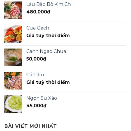
Lẩu Bắp Bò Kim Chi
480,000
₫
Cua Gạch
Giá tuỳ thời điểm
Canh Ngao Chua
50,000
₫
Cá Tầm
Giá tuỳ thời điểm
Ngọn Su Xào
45,000
₫
BÀI VIẾT MỚI NHẤT