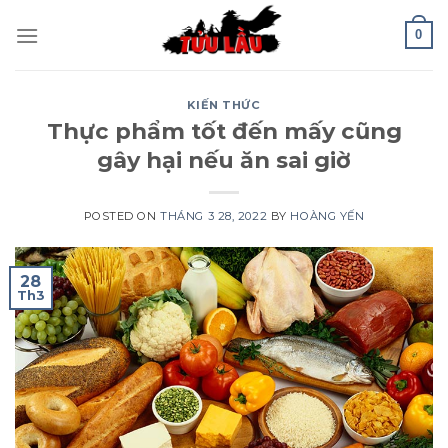
Skip
0
to
content
KIẾN THỨC
Thực phẩm tốt đến mấy cũng
gây hại nếu ăn sai giờ
POSTED ON
THÁNG 3 28, 2022
BY
HOÀNG YẾN
28
Th3