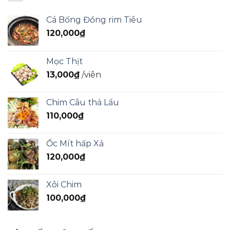
Cá Bống Đồng rim Tiêu
120,000
₫
Mọc Thịt
13,000
₫
/viên
Chim Câu thả Lẩu
110,000
₫
Ốc Mít hấp Xả
120,000
₫
Xôi Chim
100,000
₫