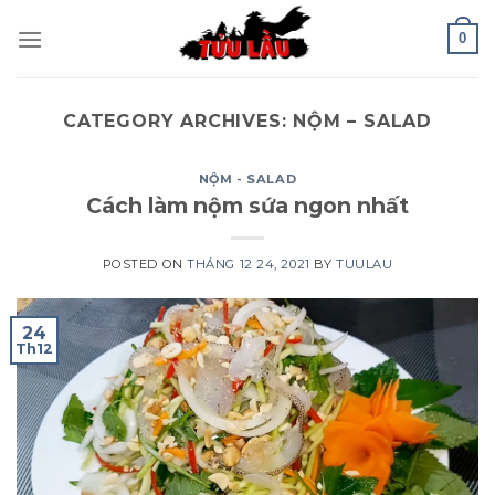
Skip
0
to
content
CATEGORY ARCHIVES:
NỘM – SALAD
NỘM - SALAD
Cách làm nộm sứa ngon nhất
POSTED ON
THÁNG 12 24, 2021
BY
TUULAU
24
Th12