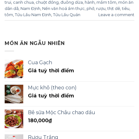
trui
,
canh chua
,
chuột đồng
,
đuông dừa
,
hành
,
mắm tôm
,
món ăn
dân dã
,
Nam Định
,
Nền văn hoá ẩm thực
,
phở
,
rượu
,
thịt dê
,
tiêu
,
tôm
,
Tửu Lầu Nam Định
,
Tửu Lầu Quán
Leave a comment
MÓN ĂN NGẪU NHIÊN
Cua Gạch
Giá tuỳ thời điểm
Mực khô (theo con)
Giá tuỳ thời điểm
Bê sữa Mộc Châu chao dầu
180,000
₫
Rượu Trắng