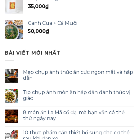
35,000
₫
Canh Cua + Cà Muối
50,000
₫
BÀI VIẾT MỚI NHẤT
Mẹo chụp ảnh thức ăn cực ngon mắt và hấp
dẫn
Tip chụp ảnh món ăn hấp dẫn đánh thức vị
giác
8 món ăn La Mã cổ đại mà bạn vẫn có thể
thử ngày nay
10 thực phẩm cần thiết bổ sung cho cơ thể
sau khi đạp xe