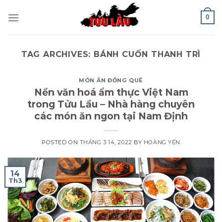
Skip
0
to
content
TAG ARCHIVES:
BÁNH CUỐN THANH TRÌ
MÓN ĂN ĐỒNG QUÊ
Nền văn hoá ẩm thực Việt Nam
trong Tửu Lầu – Nhà hàng chuyên
các món ăn ngon tại Nam Định
POSTED ON
THÁNG 3 14, 2022
BY
HOÀNG YẾN
14
Th3