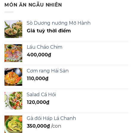
MÓN ĂN NGẪU NHIÊN
Sò Dương nướng Mỡ Hành
Giá tuỳ thời điểm
Lẩu Cháo Chim
400,000
₫
Cơm rang Hải Sản
110,000
₫
Salad Cá Hồi
120,000
₫
Gà đồi Hấp Lá Chanh
350,000
₫
/con