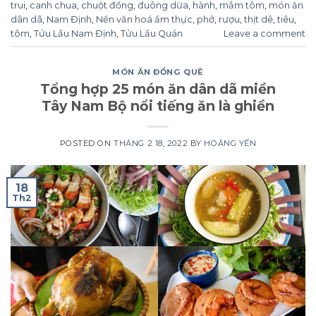
trui
,
canh chua
,
chuột đồng
,
đuông dừa
,
hành
,
mắm tôm
,
món ăn
dân dã
,
Nam Định
,
Nền văn hoá ẩm thực
,
phở
,
rượu
,
thịt dê
,
tiêu
,
tôm
,
Tửu Lầu Nam Định
,
Tửu Lầu Quán
Leave a comment
MÓN ĂN ĐỒNG QUÊ
Tổng hợp 25 món ăn dân dã miền
Tây Nam Bộ nổi tiếng ăn là ghiền
POSTED ON
THÁNG 2 18, 2022
BY
HOÀNG YẾN
18
Th2