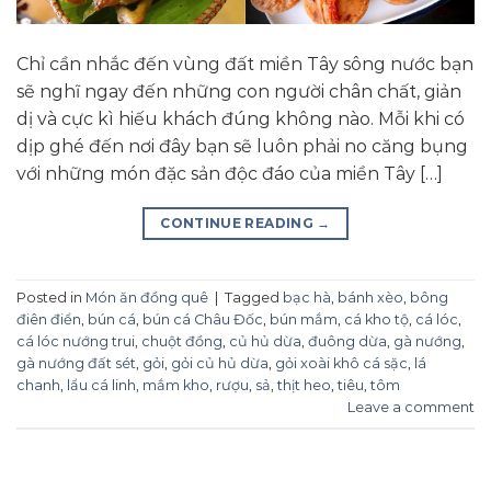
Chỉ cần nhắc đến vùng đất miền Tây sông nước bạn
sẽ nghĩ ngay đến những con người chân chất, giản
dị và cực kì hiếu khách đúng không nào. Mỗi khi có
dịp ghé đến nơi đây bạn sẽ luôn phải no căng bụng
với những món đặc sản độc đáo của miền Tây […]
CONTINUE READING
→
Posted in
Món ăn đồng quê
|
Tagged
bạc hà
,
bánh xèo
,
bông
điên điển
,
bún cá
,
bún cá Châu Đốc
,
bún mắm
,
cá kho tộ
,
cá lóc
,
cá lóc nướng trui
,
chuột đồng
,
củ hủ dừa
,
đuông dừa
,
gà nướng
,
gà nướng đất sét
,
gỏi
,
gỏi củ hủ dừa
,
gỏi xoài khô cá sặc
,
lá
chanh
,
lẩu cá linh
,
mắm kho
,
rượu
,
sả
,
thịt heo
,
tiêu
,
tôm
Leave a comment