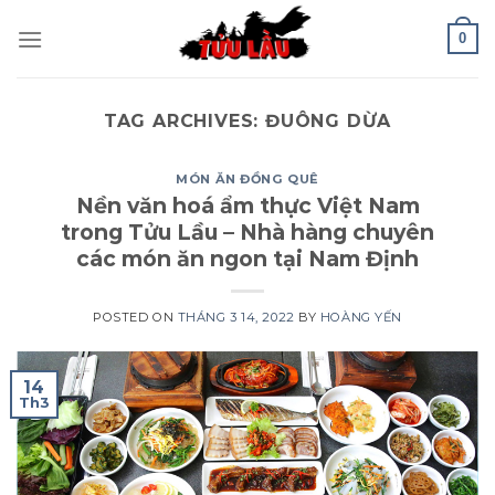
Skip
0
to
content
TAG ARCHIVES:
ĐUÔNG DỪA
MÓN ĂN ĐỒNG QUÊ
Nền văn hoá ẩm thực Việt Nam
trong Tửu Lầu – Nhà hàng chuyên
các món ăn ngon tại Nam Định
POSTED ON
THÁNG 3 14, 2022
BY
HOÀNG YẾN
14
Th3