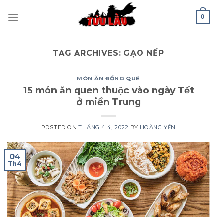
Skip
0
to
content
TAG ARCHIVES:
GẠO NẾP
MÓN ĂN ĐỒNG QUÊ
15 món ăn quen thuộc vào ngày Tết
ở miền Trung
POSTED ON
THÁNG 4 4, 2022
BY
HOÀNG YẾN
04
Th4