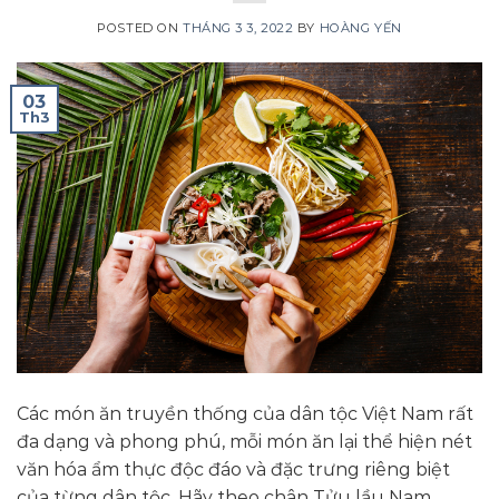
POSTED ON
THÁNG 3 3, 2022
BY
HOÀNG YẾN
03
Th3
Các món ăn truyền thống của dân tộc Việt Nam rất
đa dạng và phong phú, mỗi món ăn lại thể hiện nét
văn hóa ẩm thực độc đáo và đặc trưng riêng biệt
của từng dân tộc. Hãy theo chân Tửu lầu Nam