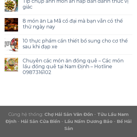
Tip chụp ảnh món ăn hấp dẫn đánh thức vị
giác
8 món ăn La Mã cổ đại mà bạn vẫn có thể
thử ngày nay
10 thực phẩm cần thiết bổ sung cho cơ thể
sau khi đạp xe
Chuyên các món ăn đồng quê – Các món
lẩu đồng quê tại Nam Định – Hotline
0987316102
Cùng hệ thống:
Chợ Hải Sản Vân Đồn
-
Tửu Lầu Nam
Định
-
Hải Sản Cửa Biển
-
Lẩu Nấm Dương Bảo
-
Bể Hải
Sản