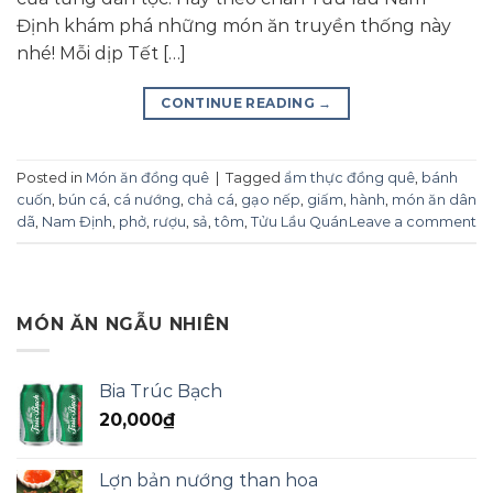
Định khám phá những món ăn truyền thống này
nhé! Mỗi dịp Tết […]
CONTINUE READING
→
Posted in
Món ăn đồng quê
|
Tagged
ẩm thực đồng quê
,
bánh
cuốn
,
bún cá
,
cá nướng
,
chả cá
,
gạo nếp
,
giấm
,
hành
,
món ăn dân
dã
,
Nam Định
,
phở
,
rượu
,
sả
,
tôm
,
Tửu Lầu Quán
Leave a comment
MÓN ĂN NGẪU NHIÊN
Bia Trúc Bạch
20,000
₫
Lợn bản nướng than hoa