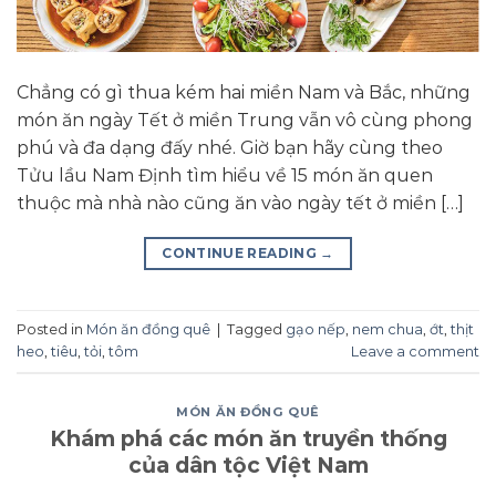
Chẳng có gì thua kém hai miền Nam và Bắc, những
món ăn ngày Tết ở miền Trung vẫn vô cùng phong
phú và đa dạng đấy nhé. Giờ bạn hãy cùng theo
Tửu lầu Nam Định tìm hiểu về 15 món ăn quen
thuộc mà nhà nào cũng ăn vào ngày tết ở miền […]
CONTINUE READING
→
Posted in
Món ăn đồng quê
|
Tagged
gạo nếp
,
nem chua
,
ớt
,
thịt
heo
,
tiêu
,
tỏi
,
tôm
Leave a comment
MÓN ĂN ĐỒNG QUÊ
Khám phá các món ăn truyền thống
của dân tộc Việt Nam