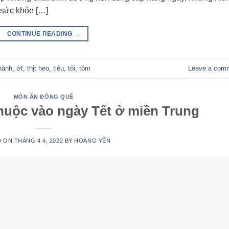
 sức khỏe […]
CONTINUE READING
→
hành
,
ớt
,
thịt heo
,
tiêu
,
tỏi
,
tôm
Leave a com
MÓN ĂN ĐỒNG QUÊ
ộc vào ngày Tết ở miền Trung
D ON
THÁNG 4 4, 2022
BY
HOÀNG YẾN