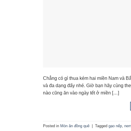
Chẳng có gì thua kém hai miền Nam và B
và đa dạng đấy nhé. Giờ bạn hãy cùng th
nào cũng ăn vào ngày tết ở miền […]
Posted in
Món ăn đồng quê
|
Tagged
gạo nếp
,
nem