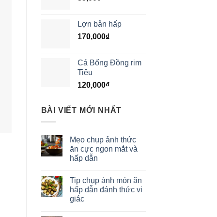
Lợn bản hấp
170,000
₫
Cá Bống Đồng rim
Tiêu
120,000
₫
BÀI VIẾT MỚI NHẤT
Mẹo chụp ảnh thức
ăn cực ngon mắt và
hấp dẫn
n
Tip chụp ảnh món ăn
hấp dẫn đánh thức vị
giác