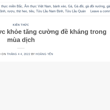
 thực miền Bắc
,
Ẩm thực Việt Nam
,
bánh xèo
,
Gà
,
Gà đồi
,
gà đồi nướng
,
gà
Định
,
rượu
,
thịt heo
,
tiêu
,
Tửu Lầu Nam Định
,
Tửu Lầu Quán
Leave a com
KIẾN THỨC
ức khỏe tăng cường đề kháng trong
mùa dịch
D ON
THÁNG 4 4, 2022
BY
HOÀNG YẾN