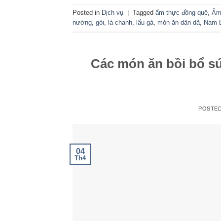
Posted in
Dịch vụ
|
Tagged
ẩm thực đồng quê
,
Ẩm
nướng
,
gỏi
,
lá chanh
,
lẩu gà
,
món ăn dân dã
,
Nam 
Các món ăn bồi bổ s
POSTE
04
Th4