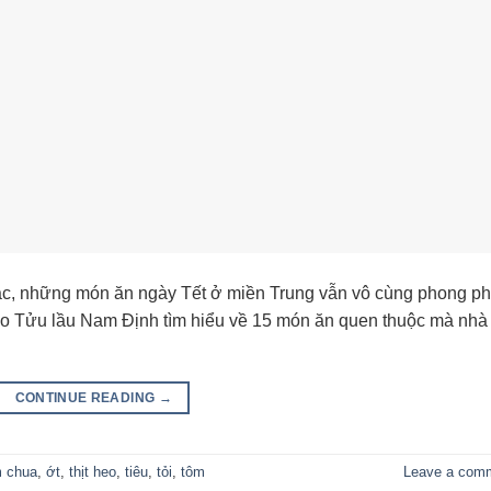
ắc, những món ăn ngày Tết ở miền Trung vẫn vô cùng phong p
eo Tửu lầu Nam Định tìm hiểu về 15 món ăn quen thuộc mà nhà
CONTINUE READING
→
 chua
,
ớt
,
thịt heo
,
tiêu
,
tỏi
,
tôm
Leave a com