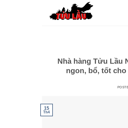
Skip
to
content
Nhà hàng Tửu Lầu N
ngon, bổ, tốt cho
POST
15
Th4