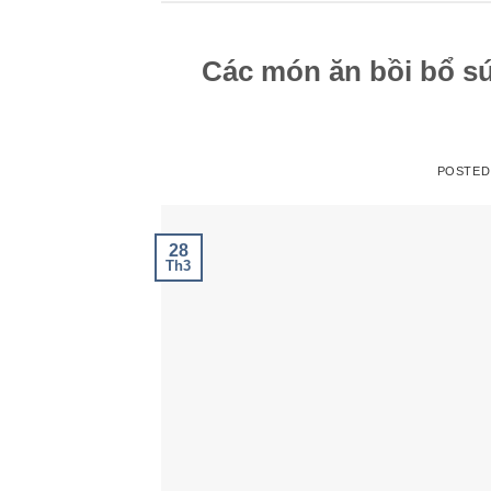
Các món ăn bồi bổ s
POSTED
28
Th3