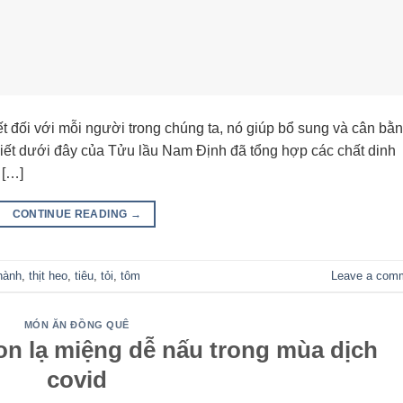
ết đối với mỗi người trong chúng ta, nó giúp bổ sung và cân bằ
viết dưới đây của Tửu lầu Nam Định đã tổng hợp các chất dinh
 […]
CONTINUE READING
→
hành
,
thịt heo
,
tiêu
,
tỏi
,
tôm
Leave a com
MÓN ĂN ĐỒNG QUÊ
n lạ miệng dễ nấu trong mùa dịch
covid