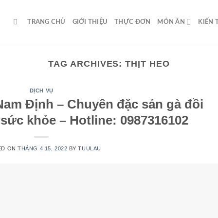
TRANG CHỦ
GIỚI THIỆU
THỰC ĐƠN
MÓN ĂN
KIẾN
TAG ARCHIVES:
THỊT HEO
DỊCH VỤ
am Định – Chuyên đặc sản gà đồi
 sức khỏe – Hotline: 0987316102
ED ON
THÁNG 4 15, 2022
BY
TUULAU