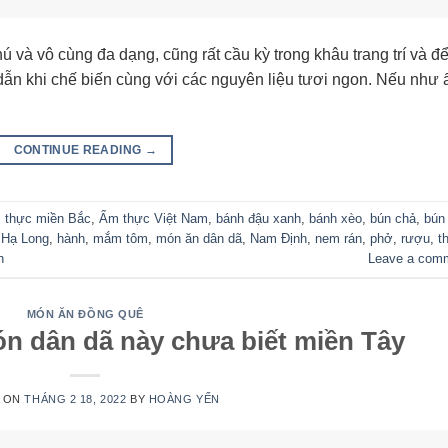
 và vô cùng đa dạng, cũng rất cầu kỳ trong khâu trang trí và đ
 dẫn khi chế biến cùng với các nguyên liệu tươi ngon. Nếu như
CONTINUE READING
→
 thực miền Bắc
,
Ẩm thực Việt Nam
,
bánh đậu xanh
,
bánh xèo
,
bún chả
,
bún
 Hạ Long
,
hành
,
mắm tôm
,
món ăn dân dã
,
Nam Định
,
nem rán
,
phở
,
rượu
,
th
n
Leave a com
MÓN ĂN ĐỒNG QUÊ
 dân dã này chưa biết miền Tây
 ON
THÁNG 2 18, 2022
BY
HOÀNG YẾN