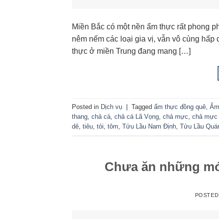
Miền Bắc có một nền ẩm thực rất phong phú
nêm nếm các loại gia vị, vẫn vô cùng hấp
thực ở miền Trung đang mang […]
Posted in
Dịch vụ
|
Tagged
ẩm thực đồng quê
,
Ẩm
thang
,
chả cá
,
chả cá Lã Vọng
,
chả mực
,
chả mực
dê
,
tiêu
,
tỏi
,
tôm
,
Tửu Lầu Nam Định
,
Tửu Lầu Quá
Chưa ăn những món
POSTED