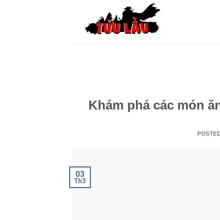
Skip
to
content
Khám phá các món ăn 
POSTE
03
Th3