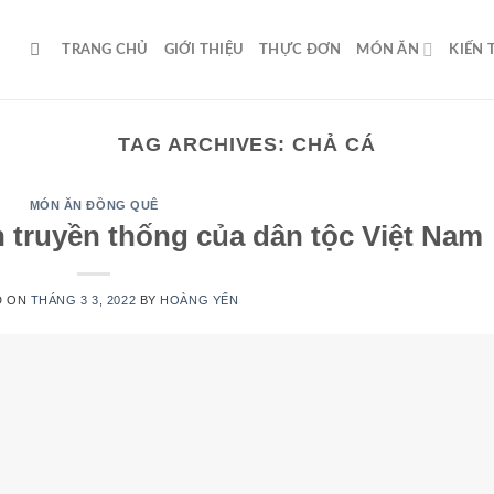
TRANG CHỦ
GIỚI THIỆU
THỰC ĐƠN
MÓN ĂN
KIẾN
TAG ARCHIVES:
CHẢ CÁ
MÓN ĂN ĐỒNG QUÊ
truyền thống của dân tộc Việt Nam
D ON
THÁNG 3 3, 2022
BY
HOÀNG YẾN