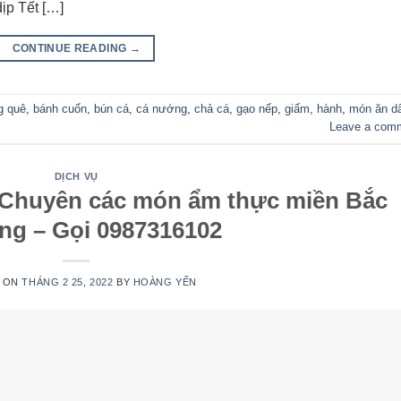
ịp Tết […]
CONTINUE READING
→
g quê
,
bánh cuốn
,
bún cá
,
cá nướng
,
chả cá
,
gạo nếp
,
giấm
,
hành
,
món ăn d
Leave a com
DỊCH VỤ
 Chuyên các món ẩm thực miền Bắc
ếng – Gọi 0987316102
 ON
THÁNG 2 25, 2022
BY
HOÀNG YẾN