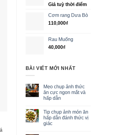
Giá tuỳ thời điểm
Cơm rang Dưa Bò
110,000
₫
Rau Muống
40,000
₫
BÀI VIẾT MỚI NHẤT
Mẹo chụp ảnh thức
ăn cực ngon mắt và
hấp dẫn
Tip chụp ảnh món ăn
hấp dẫn đánh thức vị
giác
há