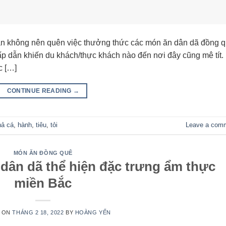
n không nên quên việc thưởng thức các món ăn dân dã đồng q
ấp dẫn khiến du khách/thực khách nào đến nơi đây cũng mê tít.
c […]
CONTINUE READING
→
hả cá
,
hành
,
tiêu
,
tỏi
Leave a com
MÓN ĂN ĐỒNG QUÊ
dân dã thể hiện đặc trưng ẩm thực
miền Bắc
 ON
THÁNG 2 18, 2022
BY
HOÀNG YẾN