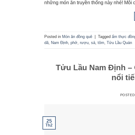
những món ăn truyền thống này nhé! Mỗi d
Posted in
Món ăn đồng quê
|
Tagged
ẩm thực đồn
dã
,
Nam Định
,
phở
,
rượu
,
sả
,
tôm
,
Tửu Lầu Quán
Tửu Lầu Nam Định –
nổi ti
POSTED
25
Th2