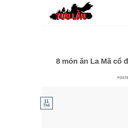
Skip
to
content
8 món ăn La Mã cổ đ
POST
11
Th6