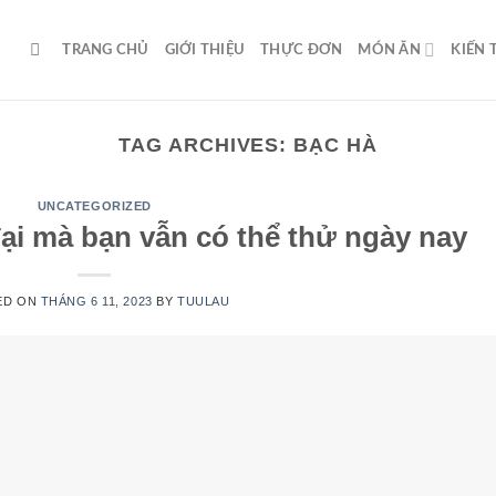
TRANG CHỦ
GIỚI THIỆU
THỰC ĐƠN
MÓN ĂN
KIẾN
TAG ARCHIVES:
BẠC HÀ
UNCATEGORIZED
ại mà bạn vẫn có thể thử ngày nay
ED ON
THÁNG 6 11, 2023
BY
TUULAU