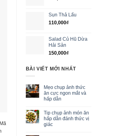
Sụn Thả Lẩu
110,000
₫
Salad Củ Hũ Dừa
Hải Sản
150,000
₫
BÀI VIẾT MỚI NHẤT
Mẹo chụp ảnh thức
ăn cực ngon mắt và
hấp dẫn
Tip chụp ảnh món ăn
hấp dẫn đánh thức vị
 Mã
giác
n