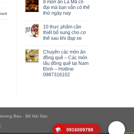
8 món ăn La Mã cổ
đại mà bạn vẫn có thể
thử ngày nay
ment
10 thực phẩm cần
thiết bổ sung cho cơ
thể sau khi đạp xe
Chuyên các món ăn
đồng quê – Các món
lẩu đồng quê tại Nam
Định – Hotline
0987316102
Dương Bảo
-
Bể Hải Sản
Ệ
0916009788