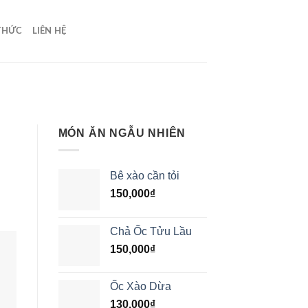
 THỨC
LIÊN HỆ
MÓN ĂN NGẪU NHIÊN
Bê xào cần tỏi
150,000
₫
Chả Ốc Tửu Lầu
150,000
₫
Ốc Xào Dừa
130,000
₫