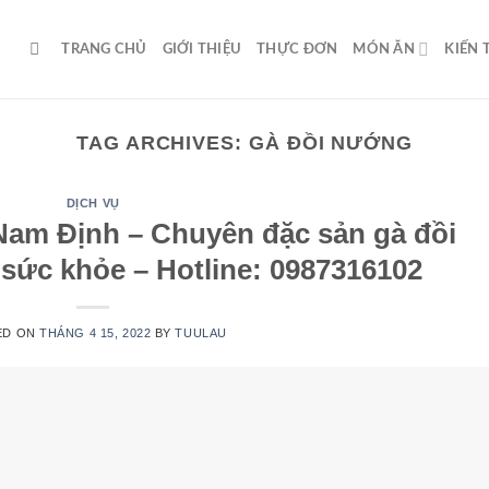
TRANG CHỦ
GIỚI THIỆU
THỰC ĐƠN
MÓN ĂN
KIẾN
TAG ARCHIVES:
GÀ ĐỒI NƯỚNG
DỊCH VỤ
am Định – Chuyên đặc sản gà đồi
 sức khỏe – Hotline: 0987316102
ED ON
THÁNG 4 15, 2022
BY
TUULAU