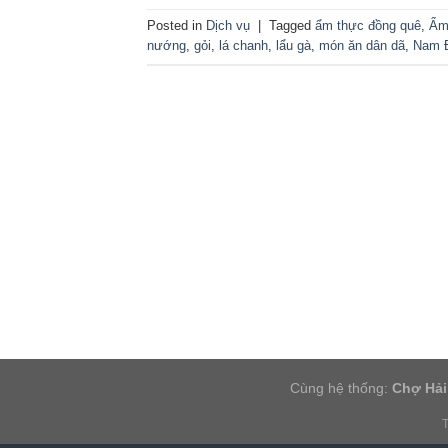
Posted in
Dịch vụ
|
Tagged
ẩm thực đồng quê
,
Ẩm
nướng
,
gỏi
,
lá chanh
,
lẩu gà
,
món ăn dân dã
,
Nam 
Cùng hệ thống:
Chợ Hải