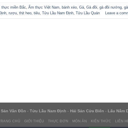
 thực miền Bắc
,
Ẩm thực Việt Nam
,
bánh xèo
,
Gà
,
Gà đồi
,
gà đồi nướng
,
gà
Định
,
rượu
,
thịt heo
,
tiêu
,
Tửu Lầu Nam Định
,
Tửu Lầu Quán
Leave a com
 Sản Vân Đồn
-
Tửu Lầu Nam Định
-
Hải Sản Cửa Biển
-
Lẩu Nấm 
TRANG CHỦ
GIỚI THIỆU
THỰC ĐƠN
MÓN ĂN
KIẾN THỨC
LIÊN H