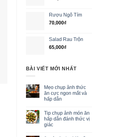
Rượu Ngô Tím
70,000
₫
Salad Rau Trộn
65,000
₫
BÀI VIẾT MỚI NHẤT
Mẹo chụp ảnh thức
ăn cực ngon mắt và
hấp dẫn
n
Tip chụp ảnh món ăn
hấp dẫn đánh thức vị
giác