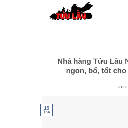
Skip
to
content
Nhà hàng Tửu Lầu N
ngon, bổ, tốt cho
POST
15
Th4