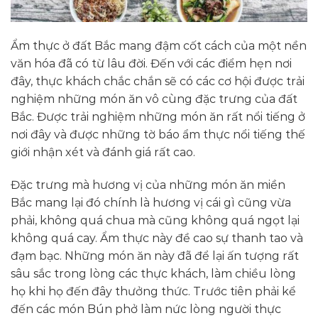
Ẩm thực ở đất Bắc mang đậm cốt cách của một nền
văn hóa đã có từ lâu đời. Đến với các điểm hẹn nơi
đây, thực khách chắc chắn sẽ có các
cơ hội được
trải
nghiệm những món ăn vô cùng đặc trưng của đất
Bắc. Được trải nghiệm những món ăn rất nổi tiếng ở
nơi đây và được những tờ báo ẩm thực nổi tiếng
thế
giới
nhận xét và đánh giá rất
cao.
Đặc trưng mà hương vị của những món ăn miền
Bắc mang lại
đó
chính là hương vị cái gì cũng vừa
phải, không quá chua mà cũng không quá ngọt lại
không quá cay. Ẩm thực này đề cao sự thanh tao và
đạm bạc. Những món ăn này đã để lại ấn tượng rất
sâu sắc trong lòng các thực khách, làm chiều lòng
họ khi họ đến đây thưởng thức. T
rước tiên
phải kể
đến các món Bún phở làm nức lòng người thực