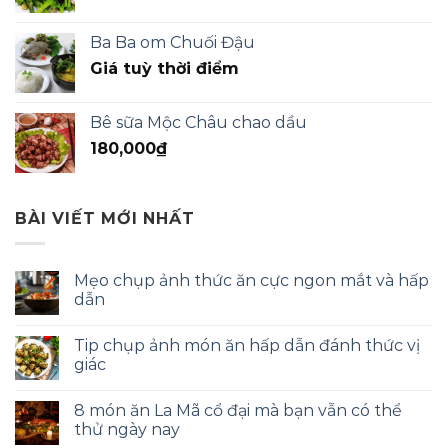
Ba Ba om Chuối Đậu
Giá tuỳ thời điểm
Bê sữa Mộc Châu chao dầu
180,000
₫
BÀI VIẾT MỚI NHẤT
Mẹo chụp ảnh thức ăn cực ngon mắt và hấp
dẫn
Tip chụp ảnh món ăn hấp dẫn đánh thức vị
giác
8 món ăn La Mã cổ đại mà bạn vẫn có thể
thử ngày nay