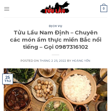
Skip
0
to
content
DỊCH VỤ
Tửu Lầu Nam Định – Chuyên
các món ẩm thực miền Bắc nổi
tiếng – Gọi 0987316102
POSTED ON
THÁNG 2 25, 2022
BY
HOÀNG YẾN
25
Th2