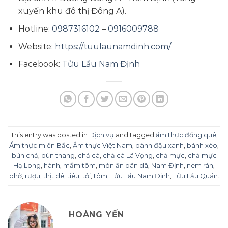
xuyến khu đô thị Đông A).
Hotline:
0987316102
–
0916009788
Website:
https://tuulaunamdinh.com/
Facebook:
Tửu Lầu Nam Định
This entry was posted in
Dịch vụ
and tagged
ẩm thực đồng quê
,
Ẩm thực miền Bắc
,
Ẩm thực Việt Nam
,
bánh đậu xanh
,
bánh xèo
,
bún chả
,
bún thang
,
chả cá
,
chả cá Lã Vọng
,
chả mực
,
chả mực
Hạ Long
,
hành
,
mắm tôm
,
món ăn dân dã
,
Nam Định
,
nem rán
,
phở
,
rượu
,
thịt dê
,
tiêu
,
tỏi
,
tôm
,
Tửu Lầu Nam Định
,
Tửu Lầu Quán
.
HOÀNG YẾN