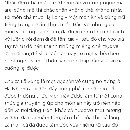
Nhắc đến chả mực – một món ăn vô cùng ngon mà
ai ai cũng mê thì chắc chắn không thể không nhắc
tới món chả mực Hạ Long – Một món ăn vô cùng nổi
tiếng trong nề ẩm thực miền Bắc. Với những con
mực vô cùng tươi ngon, đã được chọn lọc một cách
kỹ lưỡng rồi đem đi để tẩm gia vị, sau đó cho vào giã
tay rồi từ đó nặn thành những miếng chả mực và
đem đi rán, để khô. Món ăn này có một vị béo béo
ngọt ngọt và mùi thơm vô cùng hấp dẫn khó ai mà
cưỡng lại được.
Chả cá Lã Vọng là một đặc sản vô cùng nổi tiếng ở
Hà Nội mà ai ai đến đây cũng phải ít nhất một lần
được thưởng thức. Món này được làm từ một công
thức gia truyền, giúp cho món ăn này trở nên hấp
dẫn và nổi tiếng trên khắp cả nước với một hương
vị đậm đà của mắm tôm, rắn chắc của thịt cá lăng.
Là món cá đã được tẩm ướp vừa miệng rồi sau đó