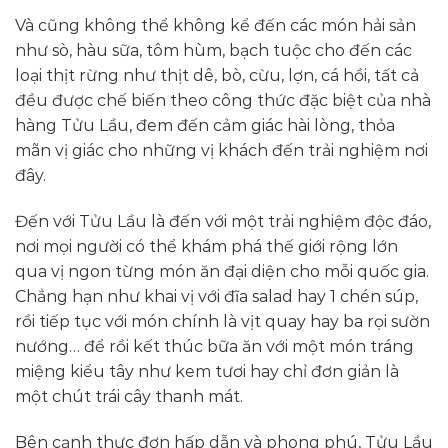
Và cũng không thể không kể đến các món hải sản
như sò, hàu sữa, tôm hùm, bạch tuộc cho đến các
loại thịt rừng như thịt dê, bò, cừu, lợn, cá hồi, tất cả
đều được chế biến theo công thức đặc biệt của nhà
hàng Tửu Lầu, đem đến cảm giác hài lòng, thỏa
mãn vị giác cho những vị khách đến trải nghiệm nơi
đây.
Đến với Tửu Lầu là đến với một trải nghiệm độc đáo,
nơi mọi người có thể khám phá thế giới rộng lớn
qua vị ngon từng món ăn đại diện cho mỗi quốc gia.
Chẳng hạn như khai vị với đĩa salad hay 1 chén súp,
rồi tiếp tục với món chính là vịt quay hay ba rọi sườn
nướng… để rồi kết thúc bữa ăn với một món tráng
miệng kiểu tây như kem tươi hay chỉ đơn giản là
một chút trái cây thanh mát.
Bên cạnh thực đơn hấp dẫn và phong phú, Tửu Lầu