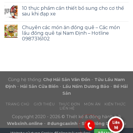
10 thực phẩm cần thiết bổ sung cho cơ thể
sau khi đạp xe
Chuyên các món ăn đồng quê – Các món
lẩu đồng quê tại Nam Định – Hotline
0987316102
Cùng hệ thống:
Chợ Hải Sản Vân Đồn
-
Tửu Lầu Nam
Định
-
Hải Sản Cửa Biển
-
Lẩu Nấm Dương Bảo
-
Bể Hải
Sản
TRANG CHỦ
GIỚI THIỆU
THỰC ĐƠN
MÓN ĂN
KIẾN THỨC
LIÊN HỆ
Copyright 2020 - 2026 © Thiết kế & đồng hành bởi
Webxinh.online
-
#dungcaxinh
-
SEO Nông Dân
- Đối
tác:
Phúc Mãn Lầu
Website sử dụng
Cookie
để tăng trải nghiệm!