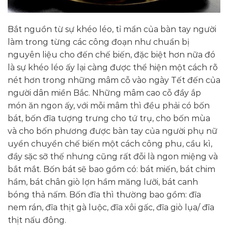
Bắt nguồn từ sự khéo léo, tỉ mẩn của bàn tay người
làm trong từng các công đoạn như chuẩn bị
nguyên liệu cho đến chế biến, đặc biệt hơn nữa đó
là sự khéo léo ấy lại càng được thể hiện một cách rõ
nét hơn trong những mâm cỗ vào ngày Tết đến của
người dân miền Bắc. Những mâm cao cỗ đầy ắp
món ăn ngon ấy, với mỗi mâm thì đều phải có bốn
bát, bốn đĩa tượng trưng cho tứ trụ, cho bốn mùa
và cho bốn phương được bàn tay của người phụ nữ
uyển chuyển chế biến một cách công phu, cầu kì,
đầy sặc sỡ thế nhưng cũng rất đỗi là ngon miệng và
bắt mắt. Bốn bát sẽ bao gồm có: bát miến, bát chim
hầm, bát chân giò lợn hầm măng lưỡi, bát canh
bóng thả nấm. Bốn đĩa thì thường bao gồm: đĩa
nem rán, đĩa thịt gà luộc, đĩa xôi gấc, đĩa giò lụa/ đĩa
thịt nấu đông.