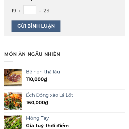
19 +
= 23
MÓN ĂN NGẪU NHIÊN
Bê non thả lẩu
110,000
₫
Ếch Đồng xào Lá Lốt
160,000
₫
Móng Tay
Giá tuỳ thời điểm