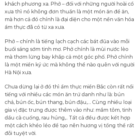
khách phương xa. Phở – đối với những người hoài cổ
xưa thì nó không đơn thuần là một món ăn để ăn,
mà hơn cả
đó
chính là đại diện cho một nền văn hóa
ẩm thực đã có từ xa xưa.
Phở – chính là tiếng lạch cạch các bát đũa vào mỗi
buổi sáng sớm tinh mơ. Phở chính là mùi nước lèo
mà thơm lừng bay khắp cả một góc phố. Phở chính
là một miền ký ức mà
không thể nào
quên với người
Hà Nội xưa.
Chưa dừng lại ở
đó
thì ẩm thực miền Bắc còn rất nổi
tiếng với nhiều các món ăn trứ danh như là: bún
chả, bún ốc, bún thang, bún đậu,… Cùng nhiều loại
gia vị đặc trưng được thêm vào như: mắm tôm, tinh
dầu cà cuống, rau húng,.. Tất cả đều được kết hợp
một cách khéo léo để tạo nên hương vị tổng thể rất
đỗi tuyệt vời.